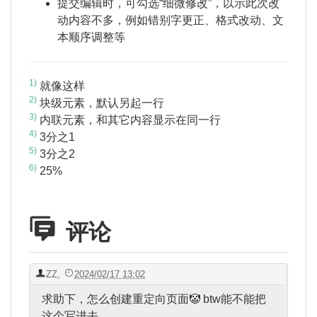
提交编辑时，可勾选“细微修改”，以示此次改
动内容不多，例如错别字更正、格式改动、文
本顺序调整等
1)
就像这样
2)
块级元素，默认另起一行
3)
内联元素，和其它内容显示在同一行
4)
3分之1
5)
3分之2
6)
25%
评论
ZZ
,
2024/02/17 13:02
求助下，怎么创建重定向页面🤡 btw能不能把
这个写进去