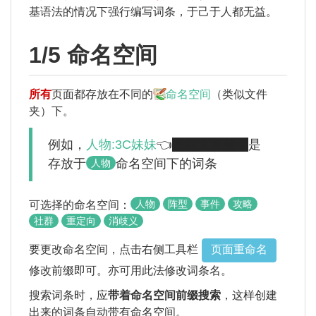
基语法的情况下强行编写词条，于己于人都无益。
1/5 命名空间
所有
页面都存放在不同的
命名空间
（类似文件
夹）下。
例如，
人物:3C妹妹
👈
是英文冒号！
是
存放于
命名空间下的词条
人物
人物
阵型
事件
攻略
可选择的命名空间：
社群
重定向
消歧义
页面重命名
要更改命名空间，点击右侧工具栏
修改前缀即可。亦可用此法修改词条名。
搜索词条时，应
带着命名空间前缀搜索
，这样创建
出来的词条自动带有命名空间。