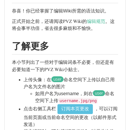
恭喜！你已经掌握了编辑Wiki所需的语法知识。
PVZ Wiki
正式开始之前，还请阅读
的
编辑规范
。这
将会事半功倍，省去很多麻烦和不愉快。
了解更多
本小节列出了一些对于编辑词条不必要，但还是有
PVZ Wiki
必要知道一下的
小贴士。
user
上传头像：在
命名空间下上传以自己用
户名为文件名的图片
user
如用户名为username，则在
命名
空间下上传
username.jpg/png
订阅本页更改
点击右侧工具栏
，可以订阅
当前页面或当前命名空间的更改（以邮件形式
发送）