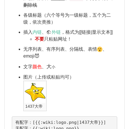
删除线
各级标题（六个等号为一级标题，五个为二
级，依次类推）
插入
内链
、
外链
，格式为[[链接|显示文本]]
不要
只粘贴网址！
无序列表、有序列表、分隔线、表情
、
emoji😈
大
文字
颜色
、
小
图片（上传或粘贴均可）
1437大帝
有配字：[{{:wiki:logo.png|1437大帝}}]

无配字：{{:wiki:logo.png}}