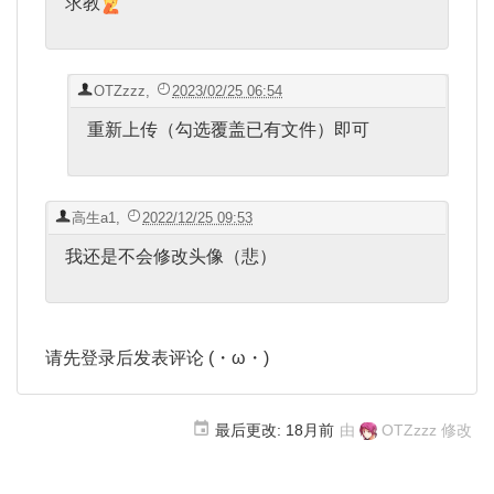
求教
OTZzzz
,
2023/02/25 06:54
重新上传（勾选覆盖已有文件）即可
高生a1
,
2022/12/25 09:53
我还是不会修改头像（悲）
请先登录后发表评论 (・ω・)
最后更改:
18月前
由
OTZzzz
修改