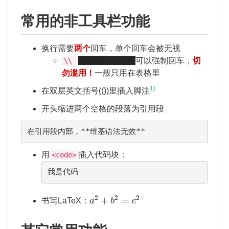
常用的非工具栏功能
换行需要
两个
回车，单个回车会被无视
注意有一个空格
可以强制回车，
切
\\
勿滥用！
一般只用在表格里
1)
在双层英文括号(())里插入脚注
开头缩进两个空格的段落为引用段
在引用段内部，**维基语法无效**
用
插入代码块：
<code>
我是代码
a
2
+
b
2
=
c
2
2
2
2
+
=
书写LaTeX：
a
b
c