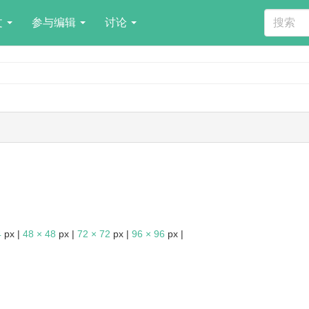
文
参与编辑
讨论
4
px |
48 × 48
px |
72 × 72
px |
96 × 96
px |