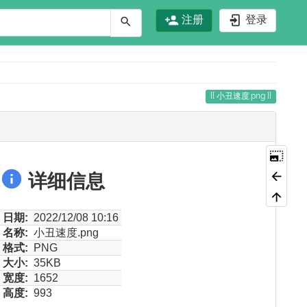
注册
登录
小丑速度.png
详细信息
日期:
2022/12/08 10:16
名称:
小丑速度.png
格式:
PNG
大小:
35KB
宽度:
1652
高度:
993