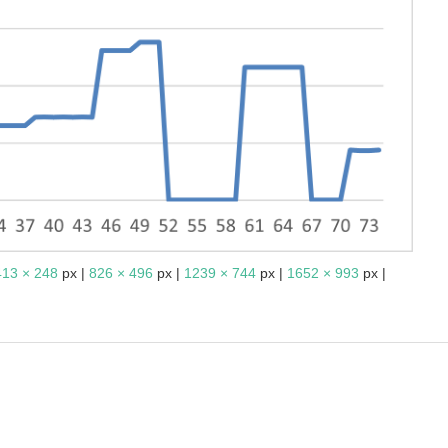
413 × 248
px |
826 × 496
px |
1239 × 744
px |
1652 × 993
px |