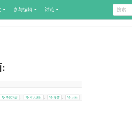
文
参与编辑
讨论
:
,
,
,
争议内容
本人编辑
降智
人物