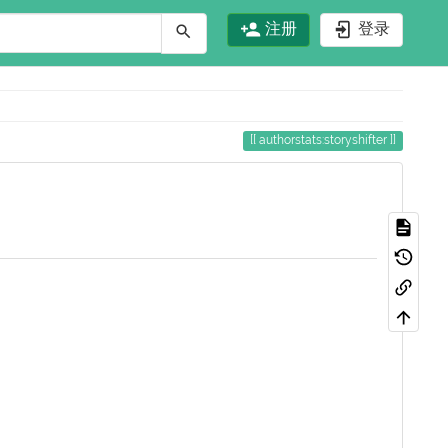
注册
登录
authorstats:storyshifter